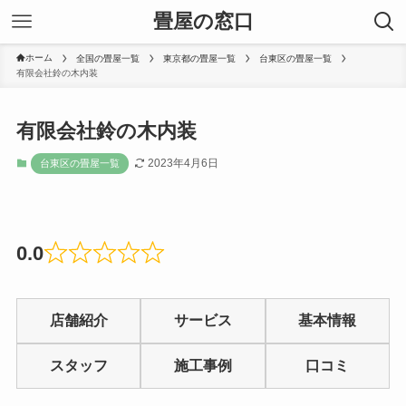
畳屋の窓口
ホーム
全国の畳屋一覧
東京都の畳屋一覧
台東区の畳屋一覧
有限会社鈴の木内装
有限会社鈴の木内装
2023年4月6日
台東区の畳屋一覧
0.0
Rated
0
店舗紹介
サービス
基本情報
out
of
スタッフ
施工事例
口コミ
5