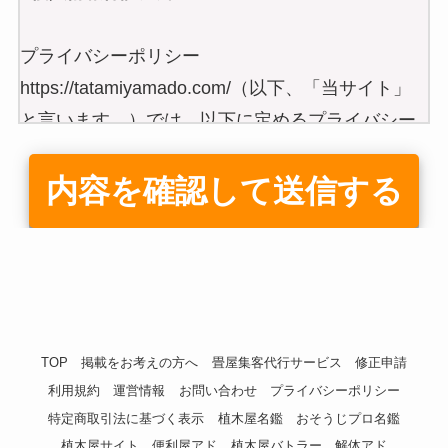
プライバシーポリシー
https://tatamiyamado.com/（以下、「当サイト」
と言います。）では、以下に定めるプライバシー
ポリシーに従って、個人情報を安全かつ適切に取
り扱います。
個人情報の定義
当サイトが保有する個人情報とは、氏名、住所、
電話番号、メールアドレス等、お客様が識別され
る情報のことを指します。また、当サイトのサー
ビス利用履歴やクッキー情報等も個人情報に含ま
TOP
掲載をお考えの方へ
畳屋集客代行サービス
修正申請
れる場合があります。
利用規約
運営情報
お問い合わせ
プライバシーポリシー
個人情報の管理
特定商取引法に基づく表示
植木屋名鑑
おそうじプロ名鑑
お客様からお預かりした個人情報は、不正アクセ
植木屋サイト
便利屋アド
植木屋バトラー
解体アド