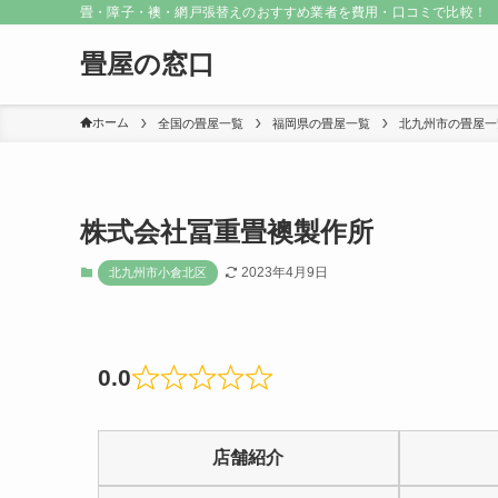
畳・障子・襖・網戸張替えのおすすめ業者を費用・口コミで比較！
畳屋の窓口
ホーム
全国の畳屋一覧
福岡県の畳屋一覧
北九州市の畳屋一
株式会社冨重畳襖製作所
2023年4月9日
北九州市小倉北区
0.0
Rated
0
店舗紹介
out
of