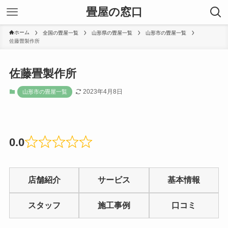
畳屋の窓口
ホーム
全国の畳屋一覧
山形県の畳屋一覧
山形市の畳屋一覧
佐藤畳製作所
佐藤畳製作所
2023年4月8日
山形市の畳屋一覧
0.0
Rated
0
店舗紹介
サービス
基本情報
out
of
スタッフ
施工事例
口コミ
5