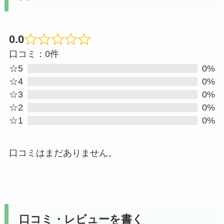
0.0
Rated
口コミ：0件
0
☆5
0%
out
☆4
0%
☆3
0%
of
☆2
0%
5
☆1
0%
口コミはまだありません。
口コミ・レビューを書く