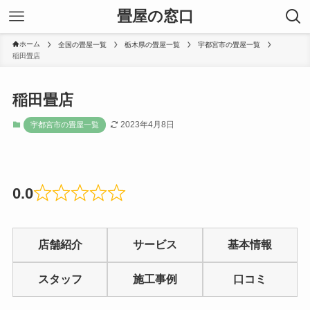
畳屋の窓口
ホーム
全国の畳屋一覧
栃木県の畳屋一覧
宇都宮市の畳屋一覧
稲田畳店
稲田畳店
2023年4月8日
宇都宮市の畳屋一覧
0.0
Rated
0
店舗紹介
サービス
基本情報
out
of
スタッフ
施工事例
口コミ
5