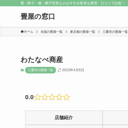
畳・障子・襖・網戸張替えのおすすめ業者を費用・口コミで比較！
畳屋の窓口
ホーム
全国の畳屋一覧
東京都の畳屋一覧
三鷹市の畳屋一覧
わたなべ商産
2023年4月6日
三鷹市の畳屋一覧
0.0
Rated
0
店舗紹介
out
of