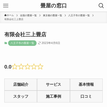
畳屋の窓口
ホーム
全国の畳屋一覧
東京都の畳屋一覧
八王子市の畳屋一覧
有限会社三上畳店
有限会社三上畳店
2023年4月6日
八王子市の畳屋一覧
0.0
Rated
0
店舗紹介
サービス
基本情報
out
of
スタッフ
施工事例
口コミ
5