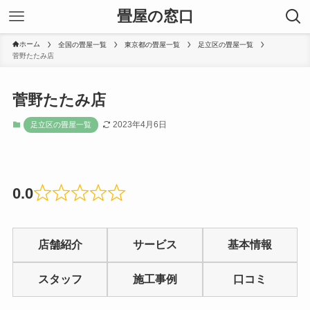
畳屋の窓口
ホーム
全国の畳屋一覧
東京都の畳屋一覧
足立区の畳屋一覧
菅野たたみ店
菅野たたみ店
2023年4月6日
足立区の畳屋一覧
0.0
Rated
0
店舗紹介
サービス
基本情報
out
of
スタッフ
施工事例
口コミ
5