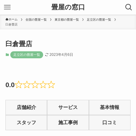
畳屋の窓口
ホーム
全国の畳屋一覧
東京都の畳屋一覧
足立区の畳屋一覧
臼倉畳店
臼倉畳店
2023年4月6日
足立区の畳屋一覧
0.0
Rated
0
店舗紹介
サービス
基本情報
out
of
スタッフ
施工事例
口コミ
5