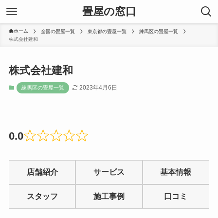
畳屋の窓口
ホーム
全国の畳屋一覧
東京都の畳屋一覧
練馬区の畳屋一覧
株式会社建和
株式会社建和
2023年4月6日
練馬区の畳屋一覧
0.0
Rated
0
店舗紹介
サービス
基本情報
out
of
スタッフ
施工事例
口コミ
5