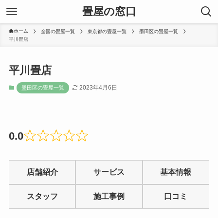
畳屋の窓口
ホーム
全国の畳屋一覧
東京都の畳屋一覧
墨田区の畳屋一覧
平川畳店
平川畳店
2023年4月6日
墨田区の畳屋一覧
0.0
Rated
0
店舗紹介
サービス
基本情報
out
of
スタッフ
施工事例
口コミ
5