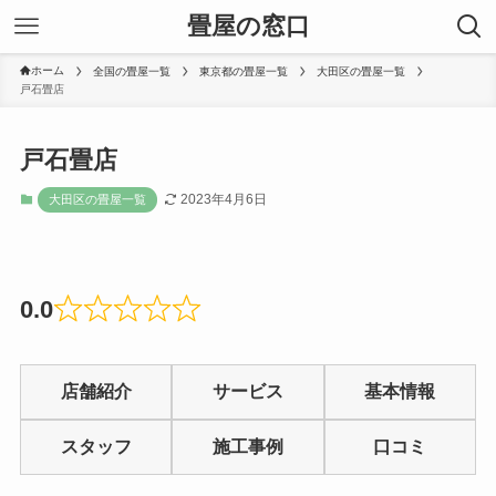
畳屋の窓口
ホーム
全国の畳屋一覧
東京都の畳屋一覧
大田区の畳屋一覧
戸石畳店
戸石畳店
2023年4月6日
大田区の畳屋一覧
0.0
Rated
0
店舗紹介
サービス
基本情報
out
of
スタッフ
施工事例
口コミ
5