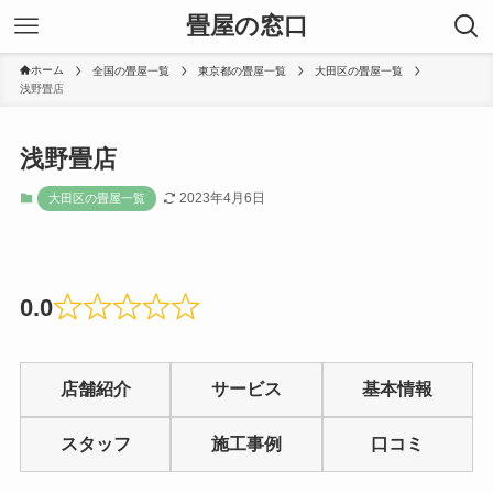
畳屋の窓口
ホーム
全国の畳屋一覧
東京都の畳屋一覧
大田区の畳屋一覧
浅野畳店
浅野畳店
2023年4月6日
大田区の畳屋一覧
0.0
Rated
0
店舗紹介
サービス
基本情報
out
of
スタッフ
施工事例
口コミ
5