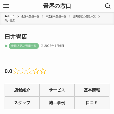
畳屋の窓口
ホーム
全国の畳屋一覧
東京都の畳屋一覧
世田谷区の畳屋一覧
臼井畳店
臼井畳店
2023年4月6日
世田谷区の畳屋一覧
0.0
Rated
0
店舗紹介
サービス
基本情報
out
of
スタッフ
施工事例
口コミ
5