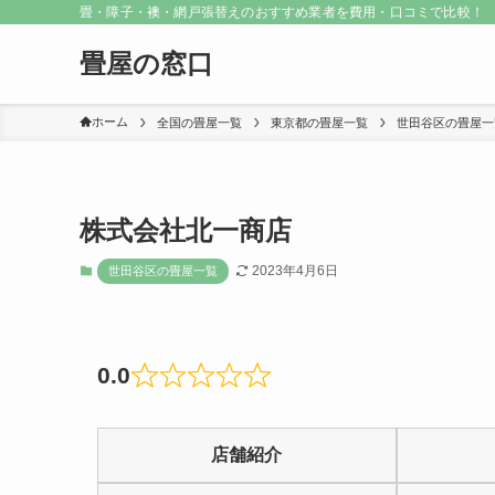
畳・障子・襖・網戸張替えのおすすめ業者を費用・口コミで比較！
畳屋の窓口
ホーム
全国の畳屋一覧
東京都の畳屋一覧
世田谷区の畳屋一
株式会社北一商店
2023年4月6日
世田谷区の畳屋一覧
0.0
Rated
0
店舗紹介
out
of