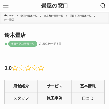
畳屋の窓口
ホーム
全国の畳屋一覧
東京都の畳屋一覧
世田谷区の畳屋一覧
鈴木畳店
鈴木畳店
2023年4月6日
世田谷区の畳屋一覧
0.0
Rated
0
店舗紹介
サービス
基本情報
out
of
スタッフ
施工事例
口コミ
5