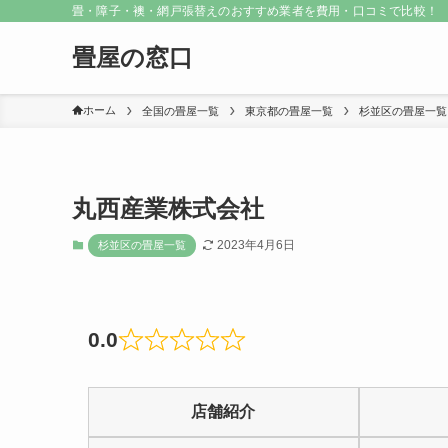
畳・障子・襖・網戸張替えのおすすめ業者を費用・口コミで比較！
畳屋の窓口
ホーム
全国の畳屋一覧
東京都の畳屋一覧
杉並区の畳屋一覧
丸西産業株式会社
2023年4月6日
杉並区の畳屋一覧
0.0
Rated
0
店舗紹介
out
of