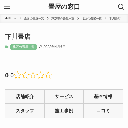
畳屋の窓口
ホーム
全国の畳屋一覧
東京都の畳屋一覧
北区の畳屋一覧
下川畳店
下川畳店
2023年4月6日
北区の畳屋一覧
0.0
Rated
0
店舗紹介
サービス
基本情報
out
of
スタッフ
施工事例
口コミ
5