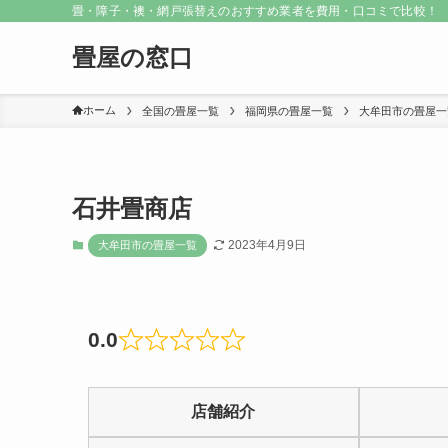
畳・障子・襖・網戸張替えのおすすめ業者を費用・口コミで比較！
畳屋の窓口
ホーム
全国の畳屋一覧
福岡県の畳屋一覧
大牟田市の畳屋一
石井畳商店
2023年4月9日
大牟田市の畳屋一覧
0.0
Rated
0
店舗紹介
out
of