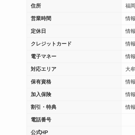
住所
福
営業時間
情
定休日
情
クレジットカード
情
電子マネー
情
対応エリア
大
保有資格
情
加入保険
情
割引・特典
情
電話番号
公式HP