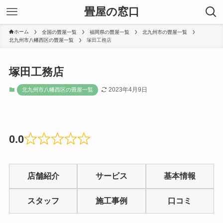
畳屋の窓口
ホーム
全国の畳屋一覧
福岡県の畳屋一覧
北九州市の畳屋一覧
北九州市八幡西区の畳屋一覧
塚田工務店
塚田工務店
2023年4月9日
北九州市八幡西区の畳屋一覧
0.0
Rated
0
店舗紹介
サービス
基本情報
out
of
スタッフ
施工事例
口コミ
5